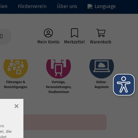
ien
Förderverein
Über uns
Language
Mein Konto
Merkzettel
Warenkorb
Führungen &
Vorträge,
Online-
Besichtigungen
Veranstaltungen,
Angebote
Studienreisen
×
rs
ei, die
ndet