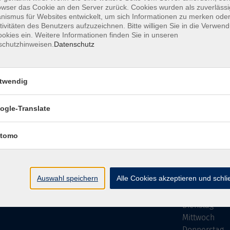
owser das Cookie an den Server zurück. Cookies wurden als zuverlässi
ismus für Websites entwickelt, um sich Informationen zu merken oder
tivitäten des Benutzers aufzuzeichnen. Bitte willigen Sie in die Verwen
okies ein. Weitere Informationen finden Sie in unseren
schutzhinweisen.
Datenschutz
Impressum
AGB
Datenschutzer
twendig
ogle-Translate
vhs Bamberg Stadt
Öffnungszei
tomo
Tränkgasse 4
Wir machen Ur
96052 Bamberg
Ab Montag, 24
info@vhs-bamberg.de
Montag
Auswahl speichern
Alle Cookies akzeptieren und schl
Tel: 0951 871108
Dienstag
Mittwoch
Donnerstag