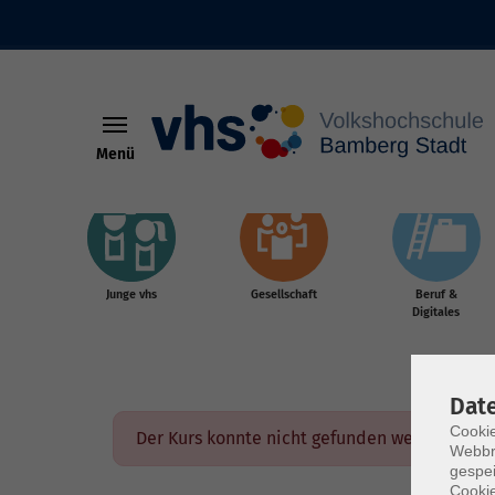
Menü
Skip to main content
Junge vhs
Gesellschaft
Beruf &
Digitales
Dat
Cookie
Der Kurs konnte nicht gefunden werden.
Webbr
gespei
Cookie