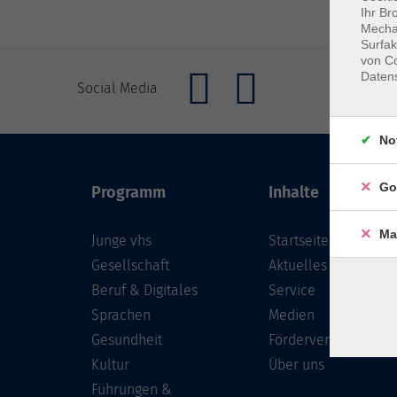
Ihr Br
Mechan
Surfak
von Co
Daten
Social Media
No
Go
Programm
Inhalte
Ma
Junge vhs
Startseite
Gesellschaft
Aktuelles
Beruf & Digitales
Service
Sprachen
Medien
Gesundheit
Förderverein
Kultur
Über uns
Führungen &