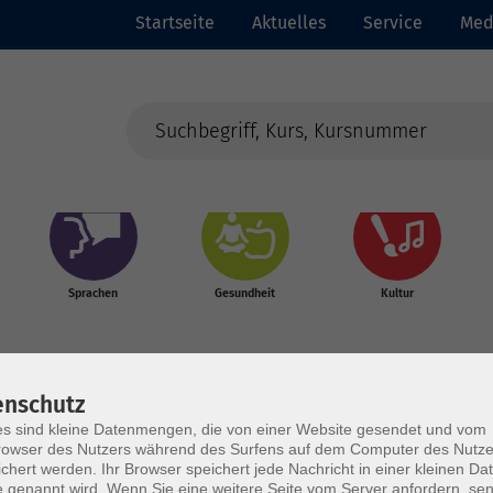
Startseite
Aktuelles
Service
Med
Sprachen
Gesundheit
Kultur
enschutz
s sind kleine Datenmengen, die von einer Website gesendet und vom
owser des Nutzers während des Surfens auf dem Computer des Nutze
chert werden. Ihr Browser speichert jede Nachricht in einer kleinen Dat
 genannt wird. Wenn Sie eine weitere Seite vom Server anfordern, se