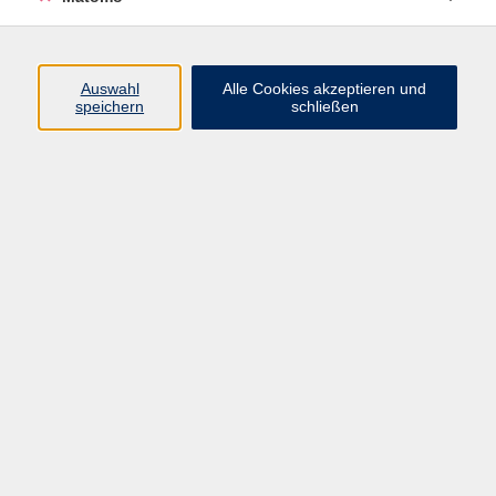
Programm
Junge vhs
Auswahl
Alle Cookies akzeptieren und
Gesellschaft
speichern
schließen
Beruf & Digitales
Sprachen
Gesundheit
Kultur
Führungen & Besichtigungen
Vorträge, Veranstaltungen, Studienreisen
Online-Angebote
Inhalte
Startseite