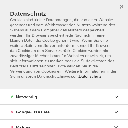
×
Datenschutz
Cookies sind kleine Datenmengen, die von einer Website
gesendet und vom Webbrowser des Nutzers während des
Surfens auf dem Computer des Nutzers gespeichert
Skip to main content
werden. Ihr Browser speichert jede Nachricht in einer
kleinen Datei, die Cookie genannt wird. Wenn Sie eine
weitere Seite vom Server anfordern, sendet Ihr Browser
Der Kurs konnte nicht gefunden werden.
das Cookie an den Server zurück. Cookies wurden als
zuverlässiger Mechanismus für Websites entwickelt, um
sich Informationen zu merken oder die Surfaktivitäten des
Benutzers aufzuzeichnen. Bitte willigen Sie in die
Verwendung von Cookies ein. Weitere Informationen finden
Sie in unseren Datenschutzhinweisen.
Datenschutz
Impressum
AGB
Datenschutzerklärung
Notwendig
Barrierefreiheitserklärung
Widerruf hier
Google-Translate
Matomo