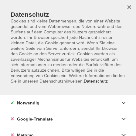
×
Datenschutz
Cookies sind kleine Datenmengen, die von einer Website
gesendet und vom Webbrowser des Nutzers während des
Surfens auf dem Computer des Nutzers gespeichert
Skip to main content
werden. Ihr Browser speichert jede Nachricht in einer
kleinen Datei, die Cookie genannt wird. Wenn Sie eine
weitere Seite vom Server anfordern, sendet Ihr Browser
Der Kurs konnte nicht gefunden werden.
das Cookie an den Server zurück. Cookies wurden als
zuverlässiger Mechanismus für Websites entwickelt, um
sich Informationen zu merken oder die Surfaktivitäten des
Benutzers aufzuzeichnen. Bitte willigen Sie in die
Verwendung von Cookies ein. Weitere Informationen finden
Sie in unseren Datenschutzhinweisen.
Datenschutz
Impressum
AGB
Datenschutzerklärung
Notwendig
Barrierefreiheitserklärung
Widerruf hier
Google-Translate
Matomo