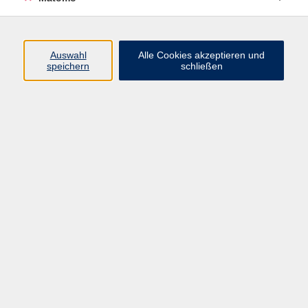
Programm
Junge vhs
Auswahl
Alle Cookies akzeptieren und
Gesellschaft
speichern
schließen
Beruf & Digitales
Sprachen
Gesundheit
Kultur
Führungen & Besichtigungen
Vorträge, Veranstaltungen, Studienreisen
Online-Angebote
Inhalte
Startseite