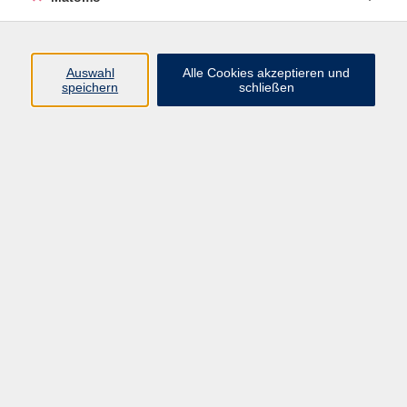
Programm
Junge vhs
Auswahl
Alle Cookies akzeptieren und
Gesellschaft
speichern
schließen
Beruf & Digitales
Sprachen
Gesundheit
Kultur
Führungen & Besichtigungen
Vorträge, Veranstaltungen, Studienreisen
Online-Angebote
Inhalte
Startseite