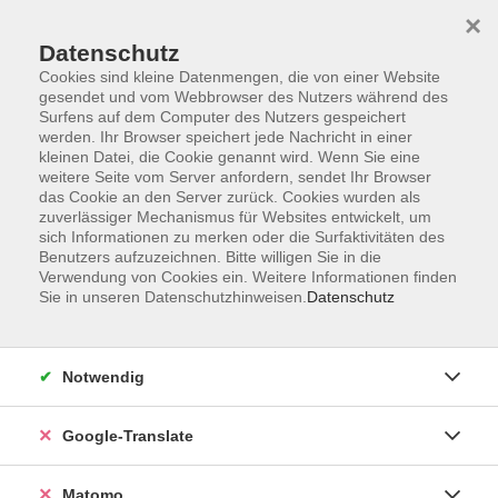
×
Datenschutz
Cookies sind kleine Datenmengen, die von einer Website
gesendet und vom Webbrowser des Nutzers während des
Surfens auf dem Computer des Nutzers gespeichert
Skip to main content
werden. Ihr Browser speichert jede Nachricht in einer
kleinen Datei, die Cookie genannt wird. Wenn Sie eine
weitere Seite vom Server anfordern, sendet Ihr Browser
Der Kurs konnte nicht gefunden werden.
das Cookie an den Server zurück. Cookies wurden als
zuverlässiger Mechanismus für Websites entwickelt, um
sich Informationen zu merken oder die Surfaktivitäten des
Benutzers aufzuzeichnen. Bitte willigen Sie in die
Verwendung von Cookies ein. Weitere Informationen finden
Sie in unseren Datenschutzhinweisen.
Datenschutz
Impressum
AGB
Datenschutzerklärung
Notwendig
Barrierefreiheitserklärung
Widerruf hier
Google-Translate
Matomo