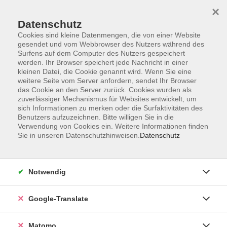
×
Datenschutz
Cookies sind kleine Datenmengen, die von einer Website
gesendet und vom Webbrowser des Nutzers während des
Surfens auf dem Computer des Nutzers gespeichert
Skip to main content
werden. Ihr Browser speichert jede Nachricht in einer
kleinen Datei, die Cookie genannt wird. Wenn Sie eine
weitere Seite vom Server anfordern, sendet Ihr Browser
Der Kurs konnte nicht gefunden werden.
das Cookie an den Server zurück. Cookies wurden als
zuverlässiger Mechanismus für Websites entwickelt, um
sich Informationen zu merken oder die Surfaktivitäten des
Benutzers aufzuzeichnen. Bitte willigen Sie in die
Verwendung von Cookies ein. Weitere Informationen finden
Sie in unseren Datenschutzhinweisen.
Datenschutz
Impressum
AGB
Datenschutzerklärung
Notwendig
Barrierefreiheitserklärung
Widerruf hier
Google-Translate
Matomo