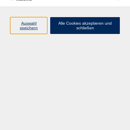
Programm
Junge vhs
Auswahl
Alle Cookies akzeptieren und
Gesellschaft
speichern
schließen
Beruf & Digitales
Sprachen
Gesundheit
Kultur
Führungen & Besichtigungen
Vorträge, Veranstaltungen, Studienreisen
Online-Angebote
Inhalte
Startseite