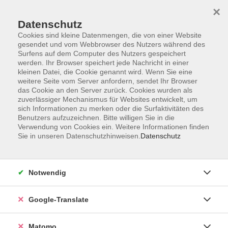
×
Datenschutz
Cookies sind kleine Datenmengen, die von einer Website
gesendet und vom Webbrowser des Nutzers während des
Surfens auf dem Computer des Nutzers gespeichert
Skip to main content
werden. Ihr Browser speichert jede Nachricht in einer
kleinen Datei, die Cookie genannt wird. Wenn Sie eine
weitere Seite vom Server anfordern, sendet Ihr Browser
Der Kurs konnte nicht gefunden werden.
das Cookie an den Server zurück. Cookies wurden als
zuverlässiger Mechanismus für Websites entwickelt, um
sich Informationen zu merken oder die Surfaktivitäten des
Benutzers aufzuzeichnen. Bitte willigen Sie in die
Verwendung von Cookies ein. Weitere Informationen finden
Sie in unseren Datenschutzhinweisen.
Datenschutz
Impressum
AGB
Datenschutzerklärung
Notwendig
Barrierefreiheitserklärung
Widerruf hier
Google-Translate
Matomo