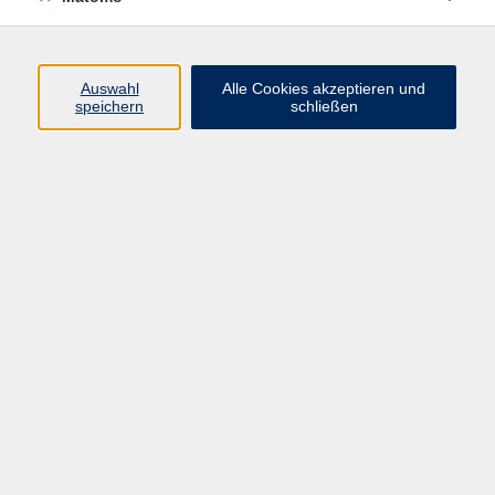
Programm
Junge vhs
Auswahl
Alle Cookies akzeptieren und
Gesellschaft
speichern
schließen
Beruf & Digitales
Sprachen
Gesundheit
Kultur
Führungen & Besichtigungen
Vorträge, Veranstaltungen, Studienreisen
Online-Angebote
Inhalte
Startseite