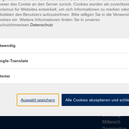
owser das Cookie an den Server zurück. Cookies wurden als zuverlässi
ismus für Websites entwickelt, um sich Informationen zu merken oder
tivitäten des Benutzers aufzuzeichnen. Bitte willigen Sie in die Verwen
okies ein. Weitere Informationen finden Sie in unseren
schutzhinweisen.
Datenschutz
Impressum
AGB
Datenschutze
twendig
ogle-Translate
vhs Bamberg Stadt
Öffnungsze
tomo
Tränkgasse 4
Wir machen Ur
96052 Bamberg
Ab Montag, 24
info@vhs-bamberg.de
Montag
Auswahl speichern
Alle Cookies akzeptieren und schl
Tel: 0951 871108
Dienstag
Mittwoch
Donnerstag