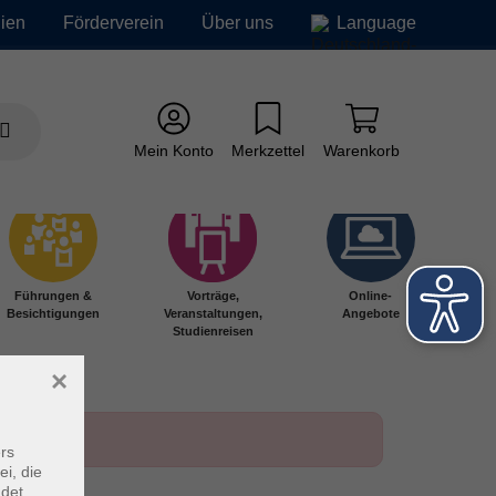
ien
Förderverein
Über uns
Language
Mein Konto
Merkzettel
Warenkorb
Führungen &
Vorträge,
Online-
Besichtigungen
Veranstaltungen,
Angebote
Studienreisen
×
rs
ei, die
ndet