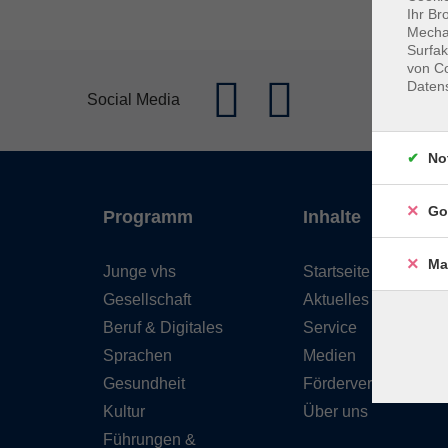
Ihr Br
Mechan
Surfak
von Co
Daten
Social Media
No
Go
Programm
Inhalte
Ma
Junge vhs
Startseite
Gesellschaft
Aktuelles
Beruf & Digitales
Service
Sprachen
Medien
Gesundheit
Förderverein
Kultur
Über uns
Führungen &