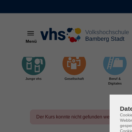
Menü
Skip to main content
Junge vhs
Gesellschaft
Beruf &
Digitales
Dat
Cookie
Der Kurs konnte nicht gefunden werden.
Webbr
gespei
Cookie