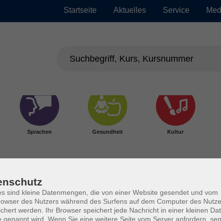
Startseite
Aktuelles
Service
Med
Sprachen
Gesundheit
Kultur
enschutz
s sind kleine Datenmengen, die von einer Website gesendet und vom
owser des Nutzers während des Surfens auf dem Computer des Nutze
chert werden. Ihr Browser speichert jede Nachricht in einer kleinen Dat
 genannt wird. Wenn Sie eine weitere Seite vom Server anfordern, se