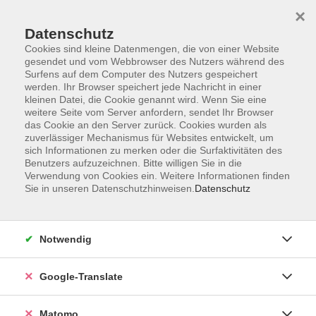
×
Datenschutz
Cookies sind kleine Datenmengen, die von einer Website
gesendet und vom Webbrowser des Nutzers während des
Surfens auf dem Computer des Nutzers gespeichert
Skip to main content
werden. Ihr Browser speichert jede Nachricht in einer
kleinen Datei, die Cookie genannt wird. Wenn Sie eine
weitere Seite vom Server anfordern, sendet Ihr Browser
Der Kurs konnte nicht gefunden werden.
das Cookie an den Server zurück. Cookies wurden als
zuverlässiger Mechanismus für Websites entwickelt, um
sich Informationen zu merken oder die Surfaktivitäten des
Benutzers aufzuzeichnen. Bitte willigen Sie in die
Verwendung von Cookies ein. Weitere Informationen finden
Sie in unseren Datenschutzhinweisen.
Datenschutz
Impressum
AGB
Datenschutzerklärung
Notwendig
Barrierefreiheitserklärung
Widerruf hier
Google-Translate
Matomo