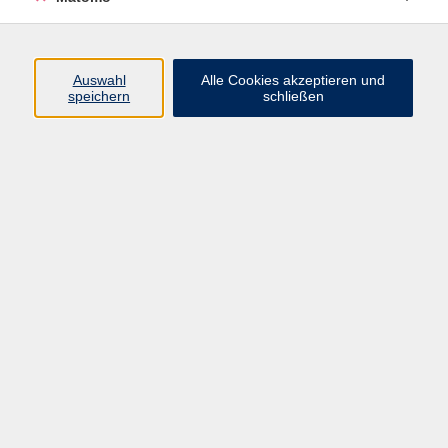
Programm
Junge vhs
Auswahl
Alle Cookies akzeptieren und
Gesellschaft
speichern
schließen
Beruf & Digitales
Sprachen
Gesundheit
Kultur
Führungen & Besichtigungen
Vorträge, Veranstaltungen, Studienreisen
Online-Angebote
Inhalte
Startseite