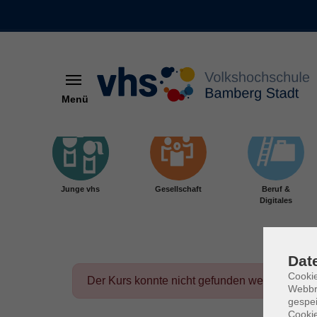
Menü
Skip to main content
Junge vhs
Gesellschaft
Beruf &
Digitales
Dat
Cookie
Der Kurs konnte nicht gefunden werden.
Webbr
gespei
Cookie