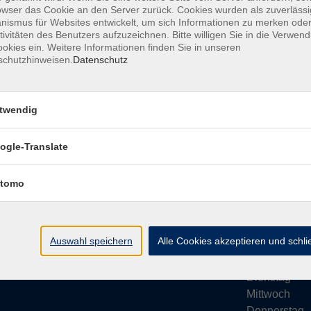
owser das Cookie an den Server zurück. Cookies wurden als zuverlässi
ismus für Websites entwickelt, um sich Informationen zu merken oder
tivitäten des Benutzers aufzuzeichnen. Bitte willigen Sie in die Verwen
okies ein. Weitere Informationen finden Sie in unseren
schutzhinweisen.
Datenschutz
Impressum
AGB
Datenschutze
twendig
ogle-Translate
vhs Bamberg Stadt
Öffnungsze
tomo
Tränkgasse 4
Wir machen Ur
96052 Bamberg
Ab Montag, 24
info@vhs-bamberg.de
Montag
Auswahl speichern
Alle Cookies akzeptieren und schl
Tel: 0951 871108
Dienstag
Mittwoch
Donnerstag