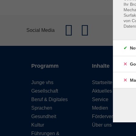
Ihr Br
Mechan
Surfak
von Co
Daten
Social Media
No
Go
Programm
Inhalte
Ma
Junge vhs
Startseite
Gesellschaft
Aktuelles
Beruf & Digitales
Service
Sprachen
Medien
Gesundheit
Förderverein
Kultur
Über uns
Führungen &