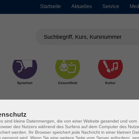
Startseite
Aktuelles
Service
Med
Sprachen
Gesundheit
Kultur
enschutz
s sind kleine Datenmengen, die von einer Website gesendet und vom
owser des Nutzers während des Surfens auf dem Computer des Nutze
chert werden. Ihr Browser speichert jede Nachricht in einer kleinen Dat
 genannt wird. Wenn Sie eine weitere Seite vom Server anfordern, se