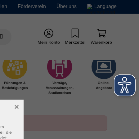
ien
Förderverein
Über uns
Language
Mein Konto
Merkzettel
Warenkorb
Führungen &
Vorträge,
Online-
Besichtigungen
Veranstaltungen,
Angebote
Studienreisen
×
rs
ei, die
ndet