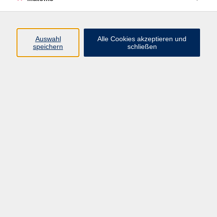
Programm
Junge vhs
Auswahl
Alle Cookies akzeptieren und
Gesellschaft
speichern
schließen
Beruf & Digitales
Sprachen
Gesundheit
Kultur
Führungen & Besichtigungen
Vorträge, Veranstaltungen, Studienreisen
Online-Angebote
Inhalte
Startseite