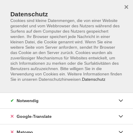
×
Datenschutz
Cookies sind kleine Datenmengen, die von einer Website
gesendet und vom Webbrowser des Nutzers während des
Surfens auf dem Computer des Nutzers gespeichert
Skip to main content
werden. Ihr Browser speichert jede Nachricht in einer
kleinen Datei, die Cookie genannt wird. Wenn Sie eine
weitere Seite vom Server anfordern, sendet Ihr Browser
Der Kurs konnte nicht gefunden werden.
das Cookie an den Server zurück. Cookies wurden als
zuverlässiger Mechanismus für Websites entwickelt, um
sich Informationen zu merken oder die Surfaktivitäten des
Benutzers aufzuzeichnen. Bitte willigen Sie in die
Verwendung von Cookies ein. Weitere Informationen finden
Sie in unseren Datenschutzhinweisen.
Datenschutz
Impressum
AGB
Datenschutzerklärung
Notwendig
Barrierefreiheitserklärung
Widerruf hier
Google-Translate
Matomo