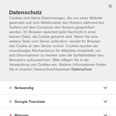
×
Datenschutz
Cookies sind kleine Datenmengen, die von einer Website
gesendet und vom Webbrowser des Nutzers während des
Surfens auf dem Computer des Nutzers gespeichert
Skip to main content
werden. Ihr Browser speichert jede Nachricht in einer
kleinen Datei, die Cookie genannt wird. Wenn Sie eine
weitere Seite vom Server anfordern, sendet Ihr Browser
Der Kurs konnte nicht gefunden werden.
das Cookie an den Server zurück. Cookies wurden als
zuverlässiger Mechanismus für Websites entwickelt, um
sich Informationen zu merken oder die Surfaktivitäten des
Benutzers aufzuzeichnen. Bitte willigen Sie in die
Verwendung von Cookies ein. Weitere Informationen finden
Sie in unseren Datenschutzhinweisen.
Datenschutz
Impressum
AGB
Datenschutzerklärung
Notwendig
Barrierefreiheitserklärung
Widerruf hier
Google-Translate
Matomo