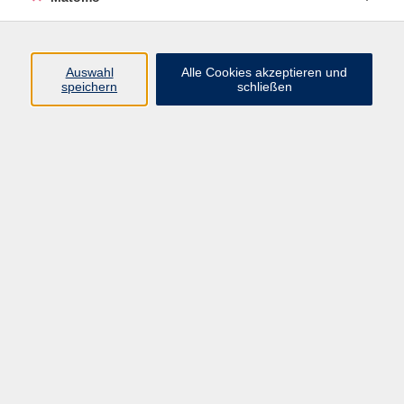
Programm
Junge vhs
Auswahl
Alle Cookies akzeptieren und
Gesellschaft
speichern
schließen
Beruf & Digitales
Sprachen
Gesundheit
Kultur
Führungen & Besichtigungen
Vorträge, Veranstaltungen, Studienreisen
Online-Angebote
Inhalte
Startseite