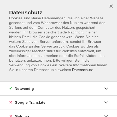
×
Datenschutz
Cookies sind kleine Datenmengen, die von einer Website
gesendet und vom Webbrowser des Nutzers während des
Surfens auf dem Computer des Nutzers gespeichert
Skip to main content
werden. Ihr Browser speichert jede Nachricht in einer
kleinen Datei, die Cookie genannt wird. Wenn Sie eine
weitere Seite vom Server anfordern, sendet Ihr Browser
Der Kurs konnte nicht gefunden werden.
das Cookie an den Server zurück. Cookies wurden als
zuverlässiger Mechanismus für Websites entwickelt, um
sich Informationen zu merken oder die Surfaktivitäten des
Benutzers aufzuzeichnen. Bitte willigen Sie in die
Verwendung von Cookies ein. Weitere Informationen finden
Sie in unseren Datenschutzhinweisen.
Datenschutz
Impressum
AGB
Datenschutzerklärung
Notwendig
Barrierefreiheitserklärung
Widerruf hier
Google-Translate
Matomo