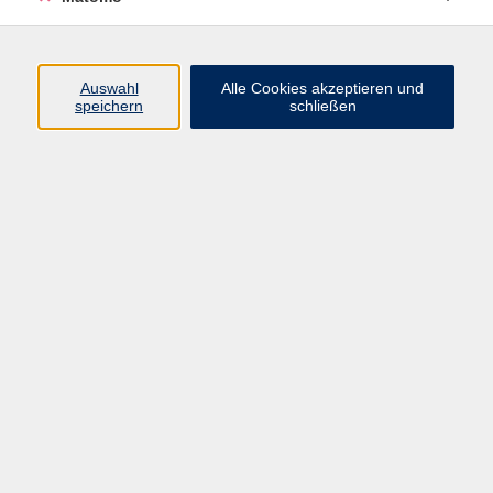
Programm
Junge vhs
Auswahl
Alle Cookies akzeptieren und
Gesellschaft
speichern
schließen
Beruf & Digitales
Sprachen
Gesundheit
Kultur
Führungen & Besichtigungen
Vorträge, Veranstaltungen, Studienreisen
Online-Angebote
Inhalte
Startseite