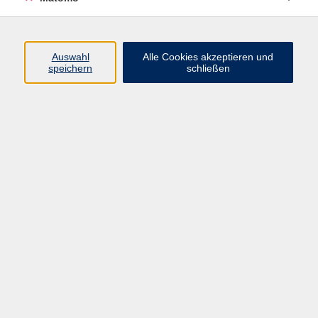
Programm
Junge vhs
Auswahl
Alle Cookies akzeptieren und
Gesellschaft
speichern
schließen
Beruf & Digitales
Sprachen
Gesundheit
Kultur
Führungen & Besichtigungen
Vorträge, Veranstaltungen, Studienreisen
Online-Angebote
Inhalte
Startseite