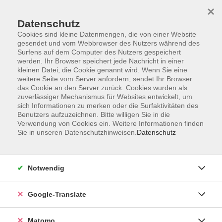
×
Datenschutz
Cookies sind kleine Datenmengen, die von einer Website
gesendet und vom Webbrowser des Nutzers während des
Surfens auf dem Computer des Nutzers gespeichert
Skip to main content
werden. Ihr Browser speichert jede Nachricht in einer
kleinen Datei, die Cookie genannt wird. Wenn Sie eine
weitere Seite vom Server anfordern, sendet Ihr Browser
Der Kurs konnte nicht gefunden werden.
das Cookie an den Server zurück. Cookies wurden als
zuverlässiger Mechanismus für Websites entwickelt, um
sich Informationen zu merken oder die Surfaktivitäten des
Benutzers aufzuzeichnen. Bitte willigen Sie in die
Verwendung von Cookies ein. Weitere Informationen finden
Sie in unseren Datenschutzhinweisen.
Datenschutz
Impressum
AGB
Datenschutzerklärung
Notwendig
Barrierefreiheitserklärung
Widerruf hier
Google-Translate
Matomo