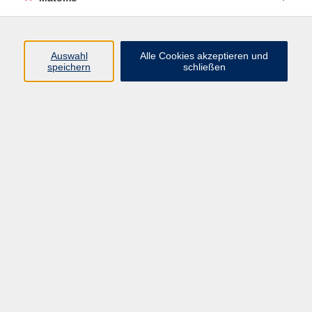
Programm
Junge vhs
Auswahl
Alle Cookies akzeptieren und
Gesellschaft
speichern
schließen
Beruf & Digitales
Sprachen
Gesundheit
Kultur
Führungen & Besichtigungen
Vorträge, Veranstaltungen, Studienreisen
Online-Angebote
Inhalte
Startseite