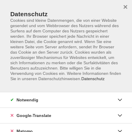
×
Datenschutz
Cookies sind kleine Datenmengen, die von einer Website
gesendet und vom Webbrowser des Nutzers während des
Surfens auf dem Computer des Nutzers gespeichert
Skip to main content
werden. Ihr Browser speichert jede Nachricht in einer
kleinen Datei, die Cookie genannt wird. Wenn Sie eine
weitere Seite vom Server anfordern, sendet Ihr Browser
Der Kurs konnte nicht gefunden werden.
das Cookie an den Server zurück. Cookies wurden als
zuverlässiger Mechanismus für Websites entwickelt, um
sich Informationen zu merken oder die Surfaktivitäten des
Benutzers aufzuzeichnen. Bitte willigen Sie in die
Verwendung von Cookies ein. Weitere Informationen finden
Sie in unseren Datenschutzhinweisen.
Datenschutz
Impressum
AGB
Datenschutzerklärung
Notwendig
Barrierefreiheitserklärung
Widerruf hier
Google-Translate
Matomo