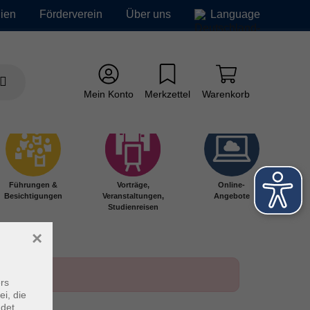
ien
Förderverein
Über uns
Language
Mein Konto
Merkzettel
Warenkorb
Führungen &
Vorträge,
Online-
Besichtigungen
Veranstaltungen,
Angebote
Studienreisen
×
rs
ei, die
ndet