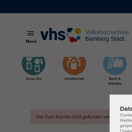
Menü
Skip to main content
Junge vhs
Gesellschaft
Beruf &
Digitales
Dat
Cookie
Der Kurs konnte nicht gefunden werden.
Webbr
gespei
Cookie