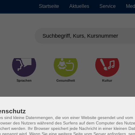
Startseite
Aktuelles
Service
Med
Sprachen
Gesundheit
Kultur
enschutz
s sind kleine Datenmengen, die von einer Website gesendet und vom
owser des Nutzers während des Surfens auf dem Computer des Nutze
chert werden. Ihr Browser speichert jede Nachricht in einer kleinen Dat
 genannt wird. Wenn Sie eine weitere Seite vom Server anfordern, se