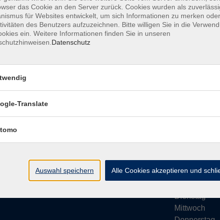
owser das Cookie an den Server zurück. Cookies wurden als zuverlässi
ismus für Websites entwickelt, um sich Informationen zu merken oder
tivitäten des Benutzers aufzuzeichnen. Bitte willigen Sie in die Verwen
okies ein. Weitere Informationen finden Sie in unseren
schutzhinweisen.
Datenschutz
Impressum
AGB
Datenschutze
twendig
ogle-Translate
vhs Bamberg Stadt
Öffnungsze
tomo
Tränkgasse 4
Wir machen Ur
96052 Bamberg
Ab Montag, 24
info@vhs-bamberg.de
Montag
Auswahl speichern
Alle Cookies akzeptieren und schl
Tel: 0951 871108
Dienstag
Mittwoch
Donnerstag