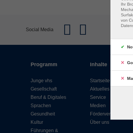
Ihr Br
Mechan
Surfak
von Co
Daten
Social Media
No
Go
Programm
Inhalte
Ma
Junge vhs
Startseite
Gesellschaft
Aktuelles
Beruf & Digitales
Service
Sprachen
Medien
Gesundheit
Förderverein
Kultur
Über uns
Führungen &