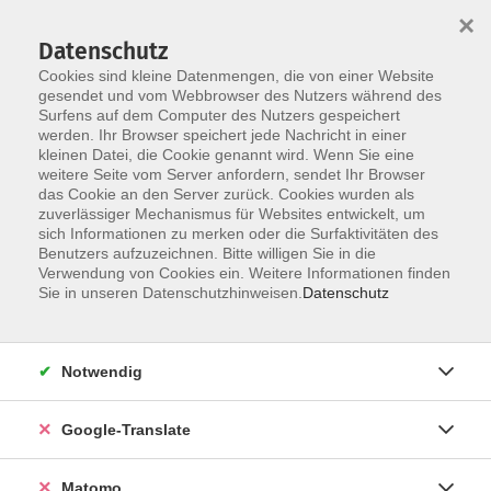
×
Datenschutz
Cookies sind kleine Datenmengen, die von einer Website
gesendet und vom Webbrowser des Nutzers während des
Surfens auf dem Computer des Nutzers gespeichert
Skip to main content
werden. Ihr Browser speichert jede Nachricht in einer
kleinen Datei, die Cookie genannt wird. Wenn Sie eine
weitere Seite vom Server anfordern, sendet Ihr Browser
das Cookie an den Server zurück. Cookies wurden als
zuverlässiger Mechanismus für Websites entwickelt, um
sich Informationen zu merken oder die Surfaktivitäten des
Benutzers aufzuzeichnen. Bitte willigen Sie in die
Verwendung von Cookies ein. Weitere Informationen finden
Sie in unseren Datenschutzhinweisen.
Datenschutz
Sie sind hier:
Führungen & Besichtigungen
Spezielle Themen
Notwendig
Stollenanlagen am Stephansberg
Google-Translate
Ein Rendezvous mit der Bamberger Unterwelt
Matomo