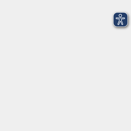
Tränkgasse 4
96052 Bamberg
info@vhs-bamberg.de
Tel: 0951 871108
Öffnungszeiten des Sekretariats
Wir machen Urlaub von Freitag, 14., bis Freitag, 21.
August.
Ab Montag, 24. August, sind wir wieder für Sie da!
Montag
09:00 - 12:30 Uhr & 14:00 - 17:00 Uhr
(in den Ferien bis 16:00 Uhr)
Dienstag
09:00 - 12:30 Uhr
Mittwoch
09:00 - 12:30 Uhr