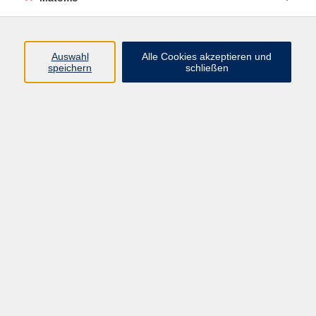
Programm
Junge vhs
Auswahl
Alle Cookies akzeptieren und
Gesellschaft
speichern
schließen
Beruf & Digitales
Sprachen
Gesundheit
Kultur
Führungen & Besichtigungen
Vorträge, Veranstaltungen, Studienreisen
Online-Angebote
Inhalte
Startseite