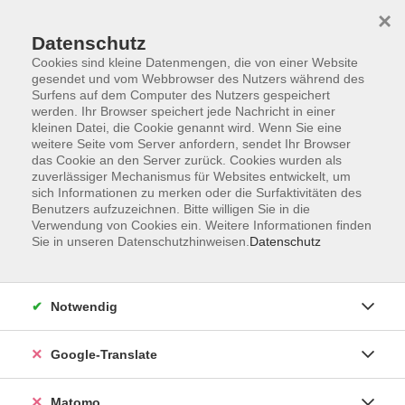
×
Datenschutz
Cookies sind kleine Datenmengen, die von einer Website
gesendet und vom Webbrowser des Nutzers während des
Surfens auf dem Computer des Nutzers gespeichert
Skip to main content
werden. Ihr Browser speichert jede Nachricht in einer
kleinen Datei, die Cookie genannt wird. Wenn Sie eine
weitere Seite vom Server anfordern, sendet Ihr Browser
Der Kurs konnte nicht gefunden werden.
das Cookie an den Server zurück. Cookies wurden als
zuverlässiger Mechanismus für Websites entwickelt, um
sich Informationen zu merken oder die Surfaktivitäten des
Benutzers aufzuzeichnen. Bitte willigen Sie in die
Verwendung von Cookies ein. Weitere Informationen finden
Sie in unseren Datenschutzhinweisen.
Datenschutz
Impressum
AGB
Datenschutzerklärung
Notwendig
Barrierefreiheitserklärung
Widerruf hier
Google-Translate
Matomo