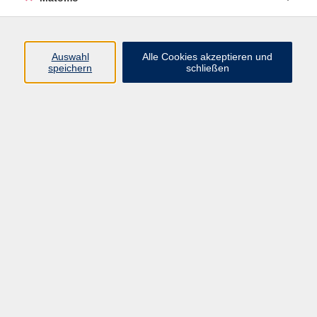
Programm
Junge vhs
Auswahl
Alle Cookies akzeptieren und
Gesellschaft
speichern
schließen
Beruf & Digitales
Sprachen
Gesundheit
Kultur
Führungen & Besichtigungen
Vorträge, Veranstaltungen, Studienreisen
Online-Angebote
Inhalte
Startseite