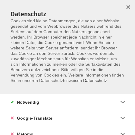
×
Datenschutz
Cookies sind kleine Datenmengen, die von einer Website
gesendet und vom Webbrowser des Nutzers während des
Surfens auf dem Computer des Nutzers gespeichert
Skip to main content
werden. Ihr Browser speichert jede Nachricht in einer
kleinen Datei, die Cookie genannt wird. Wenn Sie eine
weitere Seite vom Server anfordern, sendet Ihr Browser
Der Kurs konnte nicht gefunden werden.
das Cookie an den Server zurück. Cookies wurden als
zuverlässiger Mechanismus für Websites entwickelt, um
sich Informationen zu merken oder die Surfaktivitäten des
Benutzers aufzuzeichnen. Bitte willigen Sie in die
Verwendung von Cookies ein. Weitere Informationen finden
Impressum
Sie in unseren Datenschutzhinweisen.
Datenschutz
AGB
Datenschutzerklärung
Notwendig
Barrierefreiheitserklärung
Widerruf hier
Google-Translate
Matomo