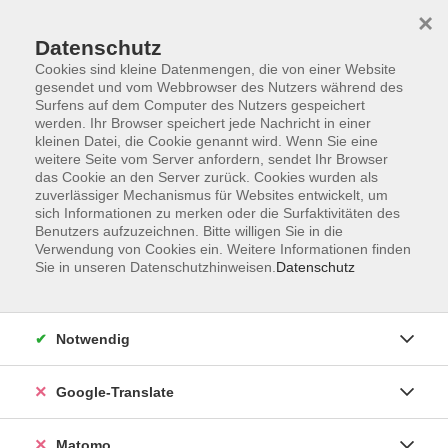
×
Datenschutz
Cookies sind kleine Datenmengen, die von einer Website
gesendet und vom Webbrowser des Nutzers während des
Surfens auf dem Computer des Nutzers gespeichert
Skip to main content
werden. Ihr Browser speichert jede Nachricht in einer
kleinen Datei, die Cookie genannt wird. Wenn Sie eine
weitere Seite vom Server anfordern, sendet Ihr Browser
Der Kurs konnte nicht gefunden werden.
das Cookie an den Server zurück. Cookies wurden als
zuverlässiger Mechanismus für Websites entwickelt, um
sich Informationen zu merken oder die Surfaktivitäten des
Benutzers aufzuzeichnen. Bitte willigen Sie in die
Verwendung von Cookies ein. Weitere Informationen finden
Sie in unseren Datenschutzhinweisen.
Datenschutz
Impressum
AGB
Datenschutzerklärung
Notwendig
Barrierefreiheitserklärung
Widerruf hier
Google-Translate
Matomo