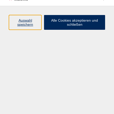
Programm
Junge vhs
Auswahl
Alle Cookies akzeptieren und
Gesellschaft
speichern
schließen
Beruf & Digitales
Sprachen
Gesundheit
Kultur
Führungen & Besichtigungen
Vorträge, Veranstaltungen, Studienreisen
Online-Angebote
Inhalte
Startseite