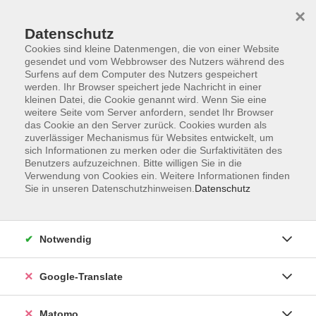
×
Datenschutz
Cookies sind kleine Datenmengen, die von einer Website
gesendet und vom Webbrowser des Nutzers während des
Surfens auf dem Computer des Nutzers gespeichert
Skip to main content
werden. Ihr Browser speichert jede Nachricht in einer
kleinen Datei, die Cookie genannt wird. Wenn Sie eine
weitere Seite vom Server anfordern, sendet Ihr Browser
Der Kurs konnte nicht gefunden werden.
das Cookie an den Server zurück. Cookies wurden als
zuverlässiger Mechanismus für Websites entwickelt, um
sich Informationen zu merken oder die Surfaktivitäten des
Benutzers aufzuzeichnen. Bitte willigen Sie in die
Verwendung von Cookies ein. Weitere Informationen finden
Sie in unseren Datenschutzhinweisen.
Datenschutz
Impressum
AGB
Datenschutzerklärung
Notwendig
Barrierefreiheitserklärung
Widerruf hier
Google-Translate
Matomo