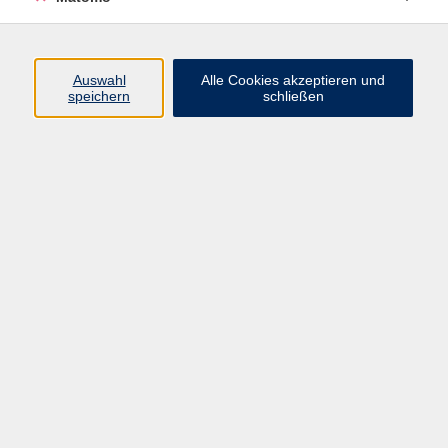
Programm
Junge vhs
Auswahl
Alle Cookies akzeptieren und
Gesellschaft
speichern
schließen
Beruf & Digitales
Sprachen
Gesundheit
Kultur
Führungen & Besichtigungen
Vorträge, Veranstaltungen, Studienreisen
Online-Angebote
Inhalte
Startseite