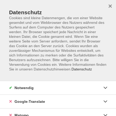
×
Datenschutz
Cookies sind kleine Datenmengen, die von einer Website
gesendet und vom Webbrowser des Nutzers während des
Surfens auf dem Computer des Nutzers gespeichert
Skip to main content
werden. Ihr Browser speichert jede Nachricht in einer
kleinen Datei, die Cookie genannt wird. Wenn Sie eine
weitere Seite vom Server anfordern, sendet Ihr Browser
Der Kurs konnte nicht gefunden werden.
das Cookie an den Server zurück. Cookies wurden als
zuverlässiger Mechanismus für Websites entwickelt, um
sich Informationen zu merken oder die Surfaktivitäten des
Benutzers aufzuzeichnen. Bitte willigen Sie in die
Verwendung von Cookies ein. Weitere Informationen finden
Sie in unseren Datenschutzhinweisen.
Datenschutz
Impressum
AGB
Datenschutzerklärung
Notwendig
Barrierefreiheitserklärung
Widerruf hier
Google-Translate
Matomo