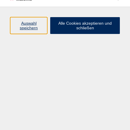
Programm
Junge vhs
Auswahl
Alle Cookies akzeptieren und
Gesellschaft
speichern
schließen
Beruf & Digitales
Sprachen
Gesundheit
Kultur
Führungen & Besichtigungen
Vorträge, Veranstaltungen, Studienreisen
Online-Angebote
Inhalte
Startseite