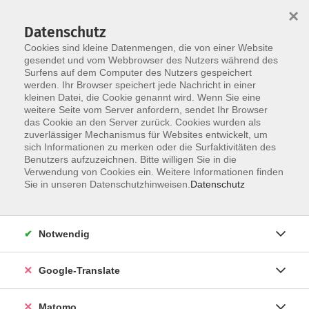
×
Datenschutz
Cookies sind kleine Datenmengen, die von einer Website
gesendet und vom Webbrowser des Nutzers während des
Surfens auf dem Computer des Nutzers gespeichert
Skip to main content
werden. Ihr Browser speichert jede Nachricht in einer
kleinen Datei, die Cookie genannt wird. Wenn Sie eine
weitere Seite vom Server anfordern, sendet Ihr Browser
Der Kurs konnte nicht gefunden werden.
das Cookie an den Server zurück. Cookies wurden als
zuverlässiger Mechanismus für Websites entwickelt, um
sich Informationen zu merken oder die Surfaktivitäten des
Benutzers aufzuzeichnen. Bitte willigen Sie in die
Verwendung von Cookies ein. Weitere Informationen finden
Impressum
Sie in unseren Datenschutzhinweisen.
Datenschutz
AGB
Datenschutzerklärung
Notwendig
Barrierefreiheitserklärung
Widerruf hier
Google-Translate
Matomo