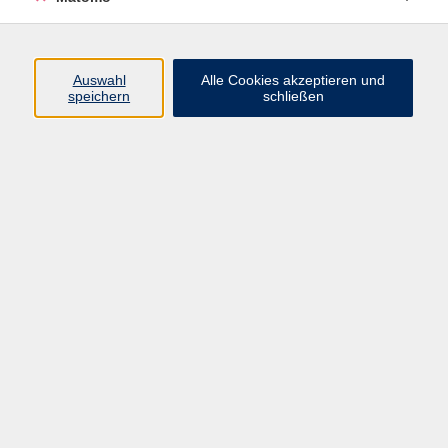
Programm
Junge vhs
Auswahl
Alle Cookies akzeptieren und
Gesellschaft
speichern
schließen
Beruf & Digitales
Sprachen
Gesundheit
Kultur
Führungen & Besichtigungen
Vorträge, Veranstaltungen, Studienreisen
Online-Angebote
Inhalte
Startseite