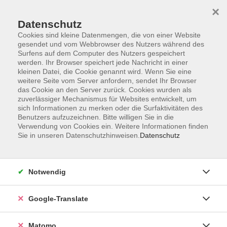
×
Datenschutz
Cookies sind kleine Datenmengen, die von einer Website
gesendet und vom Webbrowser des Nutzers während des
Surfens auf dem Computer des Nutzers gespeichert
Skip to main content
werden. Ihr Browser speichert jede Nachricht in einer
kleinen Datei, die Cookie genannt wird. Wenn Sie eine
weitere Seite vom Server anfordern, sendet Ihr Browser
Der Kurs konnte nicht gefunden werden.
das Cookie an den Server zurück. Cookies wurden als
zuverlässiger Mechanismus für Websites entwickelt, um
sich Informationen zu merken oder die Surfaktivitäten des
Benutzers aufzuzeichnen. Bitte willigen Sie in die
Verwendung von Cookies ein. Weitere Informationen finden
Sie in unseren Datenschutzhinweisen.
Datenschutz
Impressum
AGB
Datenschutzerklärung
Notwendig
Barrierefreiheitserklärung
Widerruf hier
Google-Translate
Matomo