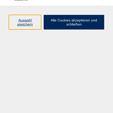
Programm
Junge vhs
Auswahl
Alle Cookies akzeptieren und
Gesellschaft
speichern
schließen
Beruf & Digitales
Sprachen
Gesundheit
Kultur
Führungen & Besichtigungen
Vorträge, Veranstaltungen, Studienreisen
Online-Angebote
Inhalte
Startseite