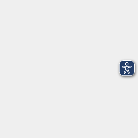
Junge vhs
Gesellschaft
Beruf & Digitales
Sprachen
Gesundheit
Kultur
Führungen & Besichtigungen
Vorträge, Veranstaltungen, Studienreisen
Online-Angebote
Inhalte
Startseite
Aktuelles
Service