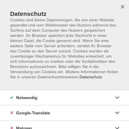
×
Datenschutz
Cookies sind kleine Datenmengen, die von einer Website
gesendet und vom Webbrowser des Nutzers während des
Surfens auf dem Computer des Nutzers gespeichert
Skip to main content
werden. Ihr Browser speichert jede Nachricht in einer
kleinen Datei, die Cookie genannt wird. Wenn Sie eine
weitere Seite vom Server anfordern, sendet Ihr Browser
Management, Wirtschaft,
das Cookie an den Server zurück. Cookies wurden als
zuverlässiger Mechanismus für Websites entwickelt, um
Büro
sich Informationen zu merken oder die Surfaktivitäten des
Benutzers aufzuzeichnen. Bitte willigen Sie in die
Verwendung von Cookies ein. Weitere Informationen finden
Sie in unseren Datenschutzhinweisen.
Datenschutz
26 Kurse
Notwendig
zurück zu Beruf & Digitales
Google-Translate
vhs Info
0951/871108
Matomo