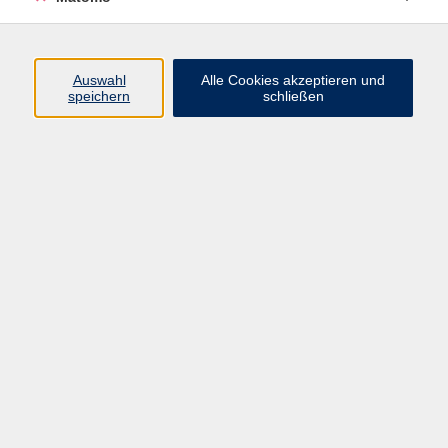
info@vhs-bamberg.de
Auswahl
Alle Cookies akzeptieren und
Ergebnisse filtern
speichern
schließen
Online: Finanzbuchführung 1
Di. 28.07.2026 18:30
Online bei Ihnen zuhause
Online: Lohn und Gehalt 1
Di. 28.07.2026 18:30
Online bei Ihnen zuhause