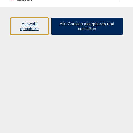
Programm
Junge vhs
Auswahl
Alle Cookies akzeptieren und
Gesellschaft
speichern
schließen
Beruf & Digitales
Sprachen
Gesundheit
Kultur
Führungen & Besichtigungen
Vorträge, Veranstaltungen, Studienreisen
Online-Angebote
Inhalte
Startseite