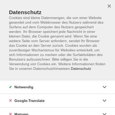
×
Datenschutz
Cookies sind kleine Datenmengen, die von einer Website
gesendet und vom Webbrowser des Nutzers während des
Surfens auf dem Computer des Nutzers gespeichert
Skip to main content
werden. Ihr Browser speichert jede Nachricht in einer
kleinen Datei, die Cookie genannt wird. Wenn Sie eine
weitere Seite vom Server anfordern, sendet Ihr Browser
Der Kurs konnte nicht gefunden werden.
das Cookie an den Server zurück. Cookies wurden als
zuverlässiger Mechanismus für Websites entwickelt, um
sich Informationen zu merken oder die Surfaktivitäten des
Benutzers aufzuzeichnen. Bitte willigen Sie in die
Verwendung von Cookies ein. Weitere Informationen finden
Sie in unseren Datenschutzhinweisen.
Datenschutz
Impressum
AGB
Datenschutzerklärung
Notwendig
Barrierefreiheitserklärung
Widerruf hier
Google-Translate
Matomo