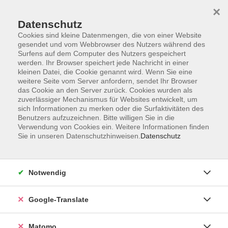
×
Datenschutz
Cookies sind kleine Datenmengen, die von einer Website
gesendet und vom Webbrowser des Nutzers während des
Surfens auf dem Computer des Nutzers gespeichert
Skip to main content
werden. Ihr Browser speichert jede Nachricht in einer
kleinen Datei, die Cookie genannt wird. Wenn Sie eine
weitere Seite vom Server anfordern, sendet Ihr Browser
Der Kurs konnte nicht gefunden werden.
das Cookie an den Server zurück. Cookies wurden als
zuverlässiger Mechanismus für Websites entwickelt, um
sich Informationen zu merken oder die Surfaktivitäten des
Benutzers aufzuzeichnen. Bitte willigen Sie in die
Verwendung von Cookies ein. Weitere Informationen finden
Sie in unseren Datenschutzhinweisen.
Datenschutz
Impressum
AGB
Datenschutzerklärung
Notwendig
Barrierefreiheitserklärung
Widerruf hier
Google-Translate
Matomo