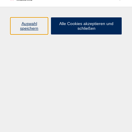
Programm
Junge vhs
Auswahl
Alle Cookies akzeptieren und
Gesellschaft
speichern
schließen
Beruf & Digitales
Sprachen
Gesundheit
Kultur
Führungen & Besichtigungen
Vorträge, Veranstaltungen, Studienreisen
Online-Angebote
Inhalte
Startseite