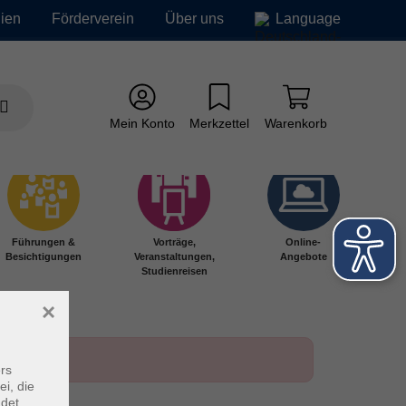
ien
Förderverein
Über uns
Language
Mein Konto
Merkzettel
Warenkorb
Führungen &
Vorträge,
Online-
Besichtigungen
Veranstaltungen,
Angebote
Studienreisen
×
rs
ei, die
ndet