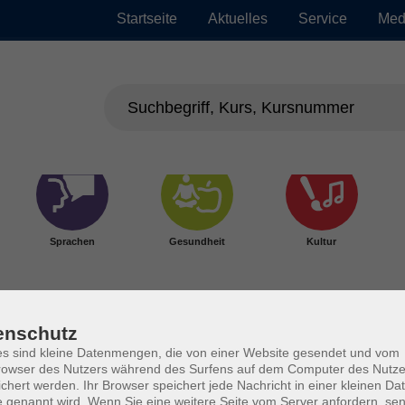
Startseite
Aktuelles
Service
Med
Sprachen
Gesundheit
Kultur
enschutz
s sind kleine Datenmengen, die von einer Website gesendet und vom
owser des Nutzers während des Surfens auf dem Computer des Nutze
chert werden. Ihr Browser speichert jede Nachricht in einer kleinen Dat
 genannt wird. Wenn Sie eine weitere Seite vom Server anfordern, se