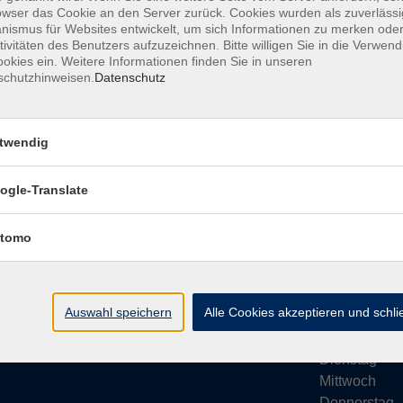
owser das Cookie an den Server zurück. Cookies wurden als zuverlässi
ismus für Websites entwickelt, um sich Informationen zu merken oder
tivitäten des Benutzers aufzuzeichnen. Bitte willigen Sie in die Verwen
okies ein. Weitere Informationen finden Sie in unseren
schutzhinweisen.
Datenschutz
Impressum
AGB
Datenschutze
twendig
ogle-Translate
vhs Bamberg Stadt
Öffnungsze
tomo
Tränkgasse 4
Wir machen Ur
96052 Bamberg
Ab Montag, 24
info@vhs-bamberg.de
Montag
Auswahl speichern
Alle Cookies akzeptieren und schl
Tel: 0951 871108
Dienstag
Mittwoch
Donnerstag