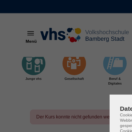
Menü
Skip to main content
Junge vhs
Gesellschaft
Beruf &
Digitales
Dat
Cookie
Der Kurs konnte nicht gefunden werden.
Webbr
gespei
Cookie