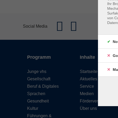
Ihr Br
Mechan
Surfak
von Co
Daten
Social Media
No
Go
Programm
Inhalte
Ma
Junge vhs
Startseite
Gesellschaft
Aktuelles
Beruf & Digitales
Service
Sprachen
Medien
Gesundheit
Förderverein
Kultur
Über uns
Führungen &