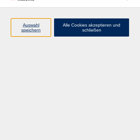
Programm
Junge vhs
Auswahl
Alle Cookies akzeptieren und
Gesellschaft
speichern
schließen
Beruf & Digitales
Sprachen
Gesundheit
Kultur
Führungen & Besichtigungen
Vorträge, Veranstaltungen, Studienreisen
Online-Angebote
Inhalte
Startseite