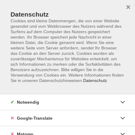
×
Datenschutz
Cookies sind kleine Datenmengen, die von einer Website
gesendet und vom Webbrowser des Nutzers während des
Surfens auf dem Computer des Nutzers gespeichert
Skip to main content
werden. Ihr Browser speichert jede Nachricht in einer
kleinen Datei, die Cookie genannt wird. Wenn Sie eine
weitere Seite vom Server anfordern, sendet Ihr Browser
Der Kurs konnte nicht gefunden werden.
das Cookie an den Server zurück. Cookies wurden als
zuverlässiger Mechanismus für Websites entwickelt, um
sich Informationen zu merken oder die Surfaktivitäten des
Benutzers aufzuzeichnen. Bitte willigen Sie in die
Verwendung von Cookies ein. Weitere Informationen finden
Sie in unseren Datenschutzhinweisen.
Datenschutz
Impressum
AGB
Datenschutzerklärung
Notwendig
Barrierefreiheitserklärung
Widerruf hier
Google-Translate
Matomo