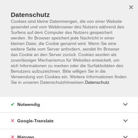
×
Datenschutz
Cookies sind kleine Datenmengen, die von einer Website
gesendet und vom Webbrowser des Nutzers während des
Surfens auf dem Computer des Nutzers gespeichert
Skip to main content
werden. Ihr Browser speichert jede Nachricht in einer
kleinen Datei, die Cookie genannt wird. Wenn Sie eine
weitere Seite vom Server anfordern, sendet Ihr Browser
Der Kurs konnte nicht gefunden werden.
das Cookie an den Server zurück. Cookies wurden als
zuverlässiger Mechanismus für Websites entwickelt, um
sich Informationen zu merken oder die Surfaktivitäten des
Benutzers aufzuzeichnen. Bitte willigen Sie in die
Verwendung von Cookies ein. Weitere Informationen finden
Sie in unseren Datenschutzhinweisen.
Datenschutz
Impressum
AGB
Datenschutzerklärung
Notwendig
Barrierefreiheitserklärung
Widerruf hier
Google-Translate
Matomo