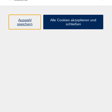
Programm
Junge vhs
Auswahl
Alle Cookies akzeptieren und
Gesellschaft
speichern
schließen
Beruf & Digitales
Sprachen
Gesundheit
Kultur
Führungen & Besichtigungen
Vorträge, Veranstaltungen, Studienreisen
Online-Angebote
Inhalte
Startseite