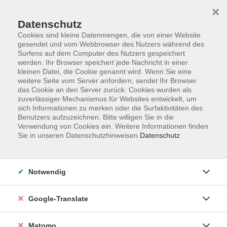
×
Datenschutz
Cookies sind kleine Datenmengen, die von einer Website
gesendet und vom Webbrowser des Nutzers während des
Surfens auf dem Computer des Nutzers gespeichert
Skip to main content
werden. Ihr Browser speichert jede Nachricht in einer
kleinen Datei, die Cookie genannt wird. Wenn Sie eine
weitere Seite vom Server anfordern, sendet Ihr Browser
Der Kurs konnte nicht gefunden werden.
das Cookie an den Server zurück. Cookies wurden als
zuverlässiger Mechanismus für Websites entwickelt, um
sich Informationen zu merken oder die Surfaktivitäten des
Benutzers aufzuzeichnen. Bitte willigen Sie in die
Verwendung von Cookies ein. Weitere Informationen finden
Sie in unseren Datenschutzhinweisen.
Datenschutz
Impressum
AGB
Datenschutzerklärung
Notwendig
Barrierefreiheitserklärung
Widerruf hier
Google-Translate
Matomo