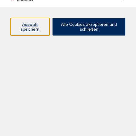
Programm
Junge vhs
Auswahl
Alle Cookies akzeptieren und
Gesellschaft
speichern
schließen
Beruf & Digitales
Sprachen
Gesundheit
Kultur
Führungen & Besichtigungen
Vorträge, Veranstaltungen, Studienreisen
Online-Angebote
Inhalte
Startseite