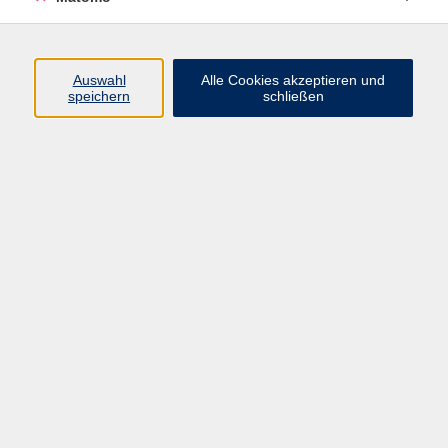
Programm
Junge vhs
Auswahl
Alle Cookies akzeptieren und
Gesellschaft
speichern
schließen
Beruf & Digitales
Sprachen
Gesundheit
Kultur
Führungen & Besichtigungen
Vorträge, Veranstaltungen, Studienreisen
Online-Angebote
Inhalte
Startseite