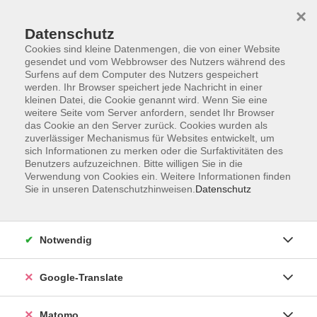
×
Datenschutz
Cookies sind kleine Datenmengen, die von einer Website
gesendet und vom Webbrowser des Nutzers während des
Surfens auf dem Computer des Nutzers gespeichert
Skip to main content
werden. Ihr Browser speichert jede Nachricht in einer
kleinen Datei, die Cookie genannt wird. Wenn Sie eine
weitere Seite vom Server anfordern, sendet Ihr Browser
Der Kurs konnte nicht gefunden werden.
das Cookie an den Server zurück. Cookies wurden als
zuverlässiger Mechanismus für Websites entwickelt, um
sich Informationen zu merken oder die Surfaktivitäten des
Benutzers aufzuzeichnen. Bitte willigen Sie in die
Verwendung von Cookies ein. Weitere Informationen finden
Sie in unseren Datenschutzhinweisen.
Datenschutz
Impressum
AGB
Datenschutzerklärung
Notwendig
Barrierefreiheitserklärung
Widerruf hier
Google-Translate
Matomo