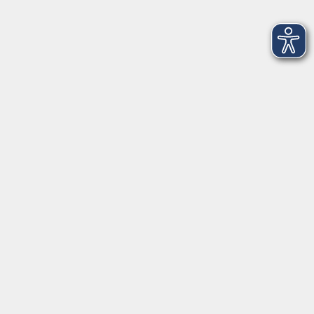
Starke Stimme - überzeugend Auftreten
Do. 21.01.2027 18:30
Bamberg
Tanz ins Wochenende
Fr. 22.01.2027 18:15
Bamberg
Online: Nervennahrung - Mit Ernährung die
Stressresistenz stärken
Fr. 22.01.2027 19:00
Online bei Ihnen zuhause