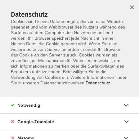
×
Datenschutz
Cookies sind kleine Datenmengen, die von einer Website
gesendet und vom Webbrowser des Nutzers während des
Surfens auf dem Computer des Nutzers gespeichert
Skip to main content
werden. Ihr Browser speichert jede Nachricht in einer
kleinen Datei, die Cookie genannt wird. Wenn Sie eine
weitere Seite vom Server anfordern, sendet Ihr Browser
das Cookie an den Server zurück. Cookies wurden als
zuverlässiger Mechanismus für Websites entwickelt, um
sich Informationen zu merken oder die Surfaktivitäten des
Benutzers aufzuzeichnen. Bitte willigen Sie in die
Ergebnisse filtern
Verwendung von Cookies ein. Weitere Informationen finden
Sie in unseren Datenschutzhinweisen.
Datenschutz
mehr laden
Notwendig
Online: Stärken erkennen und den eigenen
Lebenslauf erfolgreich gestalten (Online-
Google-Translate
Vortrag)
Mo. 09.11.2026 18:00
Matomo