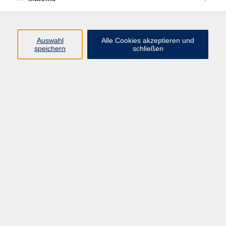
info@vhs-bamberg.de
Auswahl
Alle Cookies akzeptieren und
Ergebnisse filtern
speichern
schließen
Keine passenden Kurse gefunden.
Impressum
AGB
Datenschutzerklärung
Barrierefreiheitserklärung
Widerruf hier