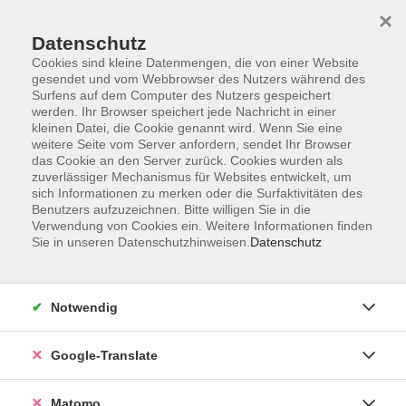
×
Datenschutz
Cookies sind kleine Datenmengen, die von einer Website
gesendet und vom Webbrowser des Nutzers während des
Surfens auf dem Computer des Nutzers gespeichert
Skip to main content
werden. Ihr Browser speichert jede Nachricht in einer
kleinen Datei, die Cookie genannt wird. Wenn Sie eine
weitere Seite vom Server anfordern, sendet Ihr Browser
das Cookie an den Server zurück. Cookies wurden als
Yoga
zuverlässiger Mechanismus für Websites entwickelt, um
sich Informationen zu merken oder die Surfaktivitäten des
Benutzers aufzuzeichnen. Bitte willigen Sie in die
Verwendung von Cookies ein. Weitere Informationen finden
Sie in unseren Datenschutzhinweisen.
Datenschutz
1 Kurs
Notwendig
zurück zu Gesundheit
Google-Translate
Nehmen Sie sich Zeit und lassen Sie los. Mit
Yoga können Sie Stress abbauen, entspannen
Matomo