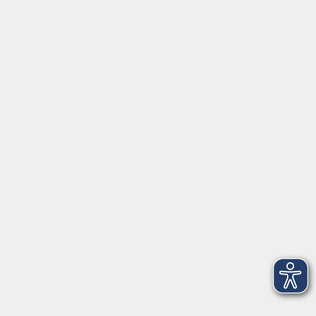
Service
Medien
Förderverein
Über uns
vhs Bamberg Stadt
Tränkgasse 4
96052 Bamberg
info@vhs-bamberg.de
Tel: 0951 871108
Öffnungszeiten des Sekretariats