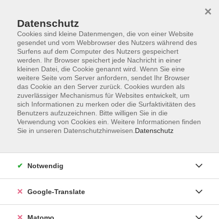
×
Datenschutz
Cookies sind kleine Datenmengen, die von einer Website
gesendet und vom Webbrowser des Nutzers während des
Surfens auf dem Computer des Nutzers gespeichert
Skip to main content
werden. Ihr Browser speichert jede Nachricht in einer
kleinen Datei, die Cookie genannt wird. Wenn Sie eine
weitere Seite vom Server anfordern, sendet Ihr Browser
Der Kurs konnte nicht gefunden werden.
das Cookie an den Server zurück. Cookies wurden als
zuverlässiger Mechanismus für Websites entwickelt, um
sich Informationen zu merken oder die Surfaktivitäten des
Benutzers aufzuzeichnen. Bitte willigen Sie in die
Verwendung von Cookies ein. Weitere Informationen finden
Sie in unseren Datenschutzhinweisen.
Datenschutz
Impressum
AGB
Datenschutzerklärung
Notwendig
Barrierefreiheitserklärung
Widerruf hier
Google-Translate
Matomo