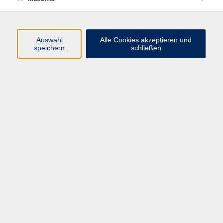
Programm
Junge vhs
Auswahl
Alle Cookies akzeptieren und
Gesellschaft
speichern
schließen
Beruf & Digitales
Sprachen
Gesundheit
Kultur
Führungen & Besichtigungen
Vorträge, Veranstaltungen, Studienreisen
Online-Angebote
Inhalte
Startseite