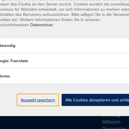
owser das Cookie an den Server zurück. Cookies wurden als zuverlässi
ismus für Websites entwickelt, um sich Informationen zu merken oder
tivitäten des Benutzers aufzuzeichnen. Bitte willigen Sie in die Verwen
okies ein. Weitere Informationen finden Sie in unseren
schutzhinweisen.
Datenschutz
Impressum
AGB
Datenschutze
twendig
ogle-Translate
vhs Bamberg Stadt
Öffnungsze
tomo
Tränkgasse 4
Wir machen Ur
96052 Bamberg
Ab Montag, 24
info@vhs-bamberg.de
Montag
Auswahl speichern
Alle Cookies akzeptieren und schl
Tel: 0951 871108
Dienstag
Mittwoch
Donnerstag