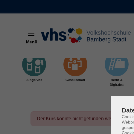
Menü
Skip to main content
Junge vhs
Gesellschaft
Beruf &
Digitales
Dat
Cookie
Der Kurs konnte nicht gefunden werden.
Webbr
gespei
Cookie