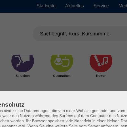
Startseite
Aktuelles
Service
Med
Sprachen
Gesundheit
Kultur
enschutz
s sind kleine Datenmengen, die von einer Website gesendet und vom
owser des Nutzers während des Surfens auf dem Computer des Nutze
chert werden. Ihr Browser speichert jede Nachricht in einer kleinen Dat
 genannt wird. Wenn Sie eine weitere Seite vom Server anfordern, se