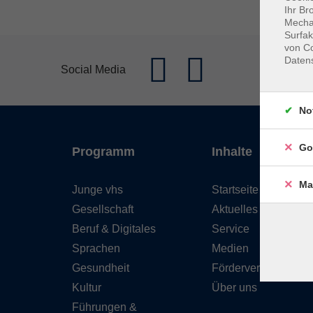
Ihr Br
Mechan
Surfak
von Co
Daten
Social Media
No
Go
Programm
Inhalte
Ma
Junge vhs
Startseite
Gesellschaft
Aktuelles
Beruf & Digitales
Service
Sprachen
Medien
Gesundheit
Förderverein
Kultur
Über uns
Führungen &