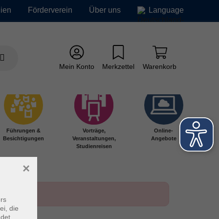
ien
Förderverein
Über uns
Language
Mein Konto
Merkzettel
Warenkorb
Führungen &
Vorträge,
Online-
Besichtigungen
Veranstaltungen,
Angebote
Studienreisen
×
rs
ei, die
ndet