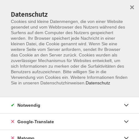
×
Datenschutz
Cookies sind kleine Datenmengen, die von einer Website
gesendet und vom Webbrowser des Nutzers während des
Surfens auf dem Computer des Nutzers gespeichert
Skip to main content
werden. Ihr Browser speichert jede Nachricht in einer
kleinen Datei, die Cookie genannt wird. Wenn Sie eine
weitere Seite vom Server anfordern, sendet Ihr Browser
Der Kurs konnte nicht gefunden werden.
das Cookie an den Server zurück. Cookies wurden als
zuverlässiger Mechanismus für Websites entwickelt, um
sich Informationen zu merken oder die Surfaktivitäten des
Benutzers aufzuzeichnen. Bitte willigen Sie in die
Verwendung von Cookies ein. Weitere Informationen finden
Impressum
Sie in unseren Datenschutzhinweisen.
Datenschutz
AGB
Datenschutzerklärung
Notwendig
Barrierefreiheitserklärung
Widerruf hier
Google-Translate
Matomo