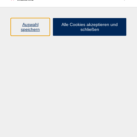
Programm
Junge vhs
Auswahl
Alle Cookies akzeptieren und
Gesellschaft
speichern
schließen
Beruf & Digitales
Sprachen
Gesundheit
Kultur
Führungen & Besichtigungen
Vorträge, Veranstaltungen, Studienreisen
Online-Angebote
Inhalte
Startseite