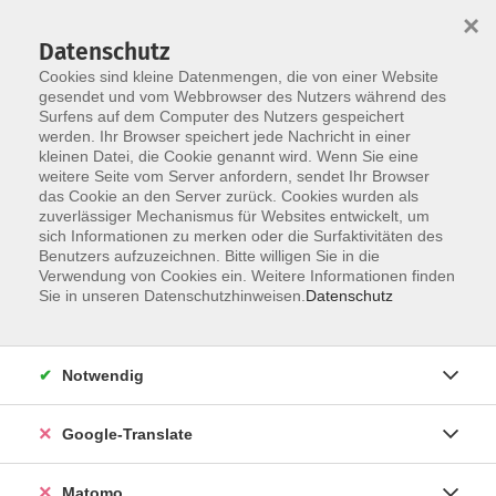
×
Datenschutz
Cookies sind kleine Datenmengen, die von einer Website
gesendet und vom Webbrowser des Nutzers während des
Surfens auf dem Computer des Nutzers gespeichert
Skip to main content
werden. Ihr Browser speichert jede Nachricht in einer
kleinen Datei, die Cookie genannt wird. Wenn Sie eine
weitere Seite vom Server anfordern, sendet Ihr Browser
Der Kurs konnte nicht gefunden werden.
das Cookie an den Server zurück. Cookies wurden als
zuverlässiger Mechanismus für Websites entwickelt, um
sich Informationen zu merken oder die Surfaktivitäten des
Benutzers aufzuzeichnen. Bitte willigen Sie in die
Verwendung von Cookies ein. Weitere Informationen finden
Impressum
Sie in unseren Datenschutzhinweisen.
Datenschutz
AGB
Datenschutzerklärung
Notwendig
Barrierefreiheitserklärung
Widerruf hier
Google-Translate
Matomo