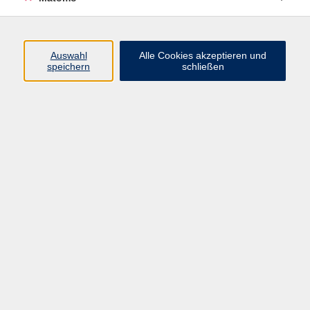
Programm
Junge vhs
Auswahl
Alle Cookies akzeptieren und
Gesellschaft
speichern
schließen
Beruf & Digitales
Sprachen
Gesundheit
Kultur
Führungen & Besichtigungen
Vorträge, Veranstaltungen, Studienreisen
Online-Angebote
Inhalte
Startseite