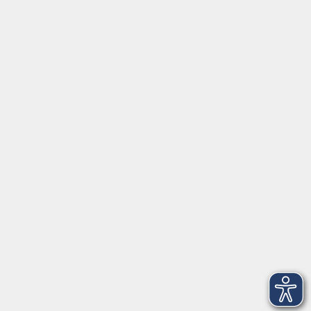
Inhalte
Startseite
Aktuelles
Service
Medien
Förderverein
Über uns
vhs Bamberg Stadt
Tränkgasse 4
96052 Bamberg
info@vhs-bamberg.de