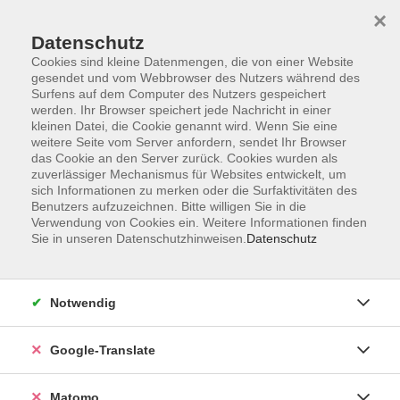
×
Datenschutz
Cookies sind kleine Datenmengen, die von einer Website
gesendet und vom Webbrowser des Nutzers während des
Surfens auf dem Computer des Nutzers gespeichert
Skip to main content
werden. Ihr Browser speichert jede Nachricht in einer
kleinen Datei, die Cookie genannt wird. Wenn Sie eine
weitere Seite vom Server anfordern, sendet Ihr Browser
das Cookie an den Server zurück. Cookies wurden als
Xpert Business
zuverlässiger Mechanismus für Websites entwickelt, um
sich Informationen zu merken oder die Surfaktivitäten des
Benutzers aufzuzeichnen. Bitte willigen Sie in die
Verwendung von Cookies ein. Weitere Informationen finden
Sie in unseren Datenschutzhinweisen.
Datenschutz
6 Kurse
Notwendig
zurück zu Beruf & Digitales
Google-Translate
vhs Info
0951/871108
Matomo