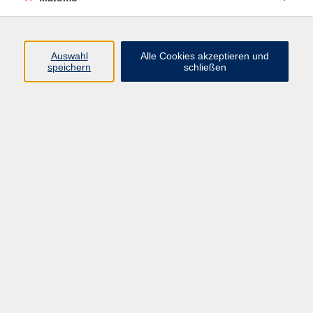
info@vhs-bamberg.de
Auswahl
Alle Cookies akzeptieren und
Ergebnisse filtern
speichern
schließen
Online: Finanzbuchführung 1
Di. 28.07.2026 18:30
Online bei Ihnen zuhause
Online: Lohn und Gehalt 1
Di. 28.07.2026 18:30
Online bei Ihnen zuhause