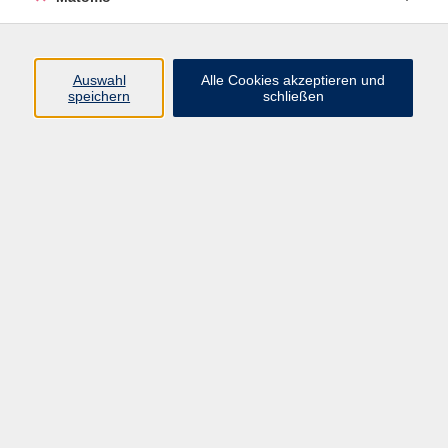
Auswahl
Alle Cookies akzeptieren und
speichern
schließen
Erneut erhält die KulturTafel
Freuen sich über die neue
vhs-Bildungsgutscheine für ihre
Konferenz-Owl (v.l.): die beiden
Gäste: diesmal im Wert von
stellvertretenden Vorsitzenden
6000 Euro! Foto: Jürgen
Marion Zachert und Prof. Dr.
Schraudner, Stadtarchiv
Georg Pistorius, VHS-Leiterin
Bamberg
Dr. Anna Scherbaum,
Vorsitzende Ulrike Siebenhaar,
Schriftführerin Andrea Grodel
und Schatzmeister Thomas
Schmidt.
Foto: Stadtarchiv Bamberg,
Jürgen Schraudner