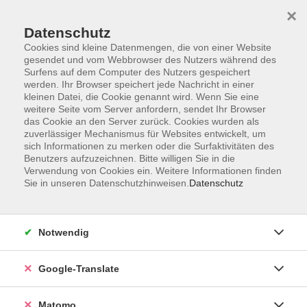
×
Datenschutz
Cookies sind kleine Datenmengen, die von einer Website
gesendet und vom Webbrowser des Nutzers während des
Surfens auf dem Computer des Nutzers gespeichert
Skip to main content
You are here:
werden. Ihr Browser speichert jede Nachricht in einer
Förderverein
kleinen Datei, die Cookie genannt wird. Wenn Sie eine
weitere Seite vom Server anfordern, sendet Ihr Browser
das Cookie an den Server zurück. Cookies wurden als
Förderverein Volkshochschule
zuverlässiger Mechanismus für Websites entwickelt, um
sich Informationen zu merken oder die Surfaktivitäten des
Bamberg Stadt
Benutzers aufzuzeichnen. Bitte willigen Sie in die
Verwendung von Cookies ein. Weitere Informationen finden
Sie in unseren Datenschutzhinweisen.
Datenschutz
Unsere Förderprojekte
Die ausführlichen Medieninformation finden Sie
weiter unten bei "Unsere Spendenprojekte".
Notwendig
"Bildung für alle": vhs-Gutscheine für die
Google-Translate
KulturTafel" Digitalisierung: Konferenz-Owl
für Hybridkurse
Matomo