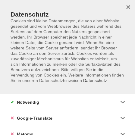
×
Datenschutz
Cookies sind kleine Datenmengen, die von einer Website
gesendet und vom Webbrowser des Nutzers während des
Surfens auf dem Computer des Nutzers gespeichert
Skip to main content
werden. Ihr Browser speichert jede Nachricht in einer
kleinen Datei, die Cookie genannt wird. Wenn Sie eine
weitere Seite vom Server anfordern, sendet Ihr Browser
das Cookie an den Server zurück. Cookies wurden als
zuverlässiger Mechanismus für Websites entwickelt, um
sich Informationen zu merken oder die Surfaktivitäten des
Benutzers aufzuzeichnen. Bitte willigen Sie in die
Verwendung von Cookies ein. Weitere Informationen finden
Sie in unseren Datenschutzhinweisen.
Datenschutz
Sie sind hier:
Sonderkategorien
Kultur.Bamberg
Notwendig
Stollenanlagen am Stephansberg
Ein Rendezvous mit der Bamberger Unterwelt
Google-Translate
Ein fast 12 km langes Stollensystem entstand zwecks
Matomo