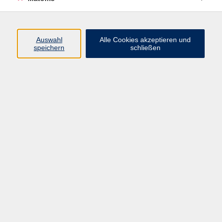
Programm
Junge vhs
Auswahl
Alle Cookies akzeptieren und
Gesellschaft
speichern
schließen
Beruf & Digitales
Sprachen
Gesundheit
Kultur
Führungen & Besichtigungen
Vorträge, Veranstaltungen, Studienreisen
Online-Angebote
Inhalte
Startseite