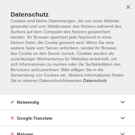
×
Datenschutz
Cookies sind kleine Datenmengen, die von einer Website
gesendet und vom Webbrowser des Nutzers während des
Surfens auf dem Computer des Nutzers gespeichert
Skip to main content
werden. Ihr Browser speichert jede Nachricht in einer
kleinen Datei, die Cookie genannt wird. Wenn Sie eine
weitere Seite vom Server anfordern, sendet Ihr Browser
Der Kurs konnte nicht gefunden werden.
das Cookie an den Server zurück. Cookies wurden als
zuverlässiger Mechanismus für Websites entwickelt, um
sich Informationen zu merken oder die Surfaktivitäten des
Benutzers aufzuzeichnen. Bitte willigen Sie in die
Verwendung von Cookies ein. Weitere Informationen finden
Sie in unseren Datenschutzhinweisen.
Datenschutz
Impressum
AGB
Datenschutzerklärung
Notwendig
Barrierefreiheitserklärung
Widerruf hier
Google-Translate
Matomo