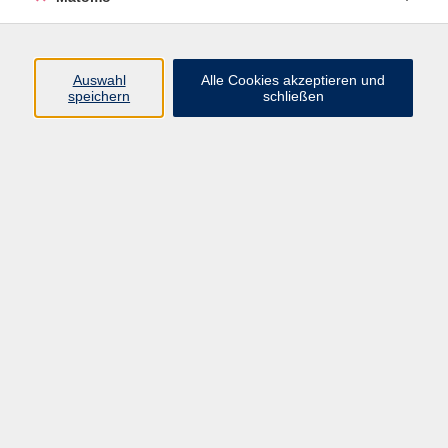
Programm
Junge vhs
Auswahl
Alle Cookies akzeptieren und
Gesellschaft
speichern
schließen
Beruf & Digitales
Sprachen
Gesundheit
Kultur
Führungen & Besichtigungen
Vorträge, Veranstaltungen, Studienreisen
Online-Angebote
Inhalte
Startseite