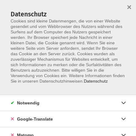
×
Datenschutz
Cookies sind kleine Datenmengen, die von einer Website
gesendet und vom Webbrowser des Nutzers während des
Surfens auf dem Computer des Nutzers gespeichert
Skip to main content
werden. Ihr Browser speichert jede Nachricht in einer
kleinen Datei, die Cookie genannt wird. Wenn Sie eine
weitere Seite vom Server anfordern, sendet Ihr Browser
Der Kurs konnte nicht gefunden werden.
das Cookie an den Server zurück. Cookies wurden als
zuverlässiger Mechanismus für Websites entwickelt, um
sich Informationen zu merken oder die Surfaktivitäten des
Benutzers aufzuzeichnen. Bitte willigen Sie in die
Verwendung von Cookies ein. Weitere Informationen finden
Impressum
Sie in unseren Datenschutzhinweisen.
Datenschutz
AGB
Datenschutzerklärung
Notwendig
Barrierefreiheitserklärung
Widerruf hier
Google-Translate
Matomo