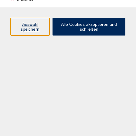
info@vhs-bamberg.de
Blick_auf_die_Altstadt_von_St._Michael
Auswahl
Alle Cookies akzeptieren und
speichern
schließen
Ergebnisse filtern
Keine passenden Kurse gefunden.
Impressum
AGB
Datenschutzerklärung