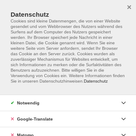
×
Datenschutz
Cookies sind kleine Datenmengen, die von einer Website
gesendet und vom Webbrowser des Nutzers während des
Surfens auf dem Computer des Nutzers gespeichert
Skip to main content
werden. Ihr Browser speichert jede Nachricht in einer
kleinen Datei, die Cookie genannt wird. Wenn Sie eine
weitere Seite vom Server anfordern, sendet Ihr Browser
das Cookie an den Server zurück. Cookies wurden als
Museen, Ausstellungen
zuverlässiger Mechanismus für Websites entwickelt, um
sich Informationen zu merken oder die Surfaktivitäten des
Benutzers aufzuzeichnen. Bitte willigen Sie in die
Verwendung von Cookies ein. Weitere Informationen finden
Sie in unseren Datenschutzhinweisen.
Datenschutz
0 Kurse
Notwendig
zurück zu Führungen und Besichtigungen
Google-Translate
vhs Info
0951/871108
Matomo