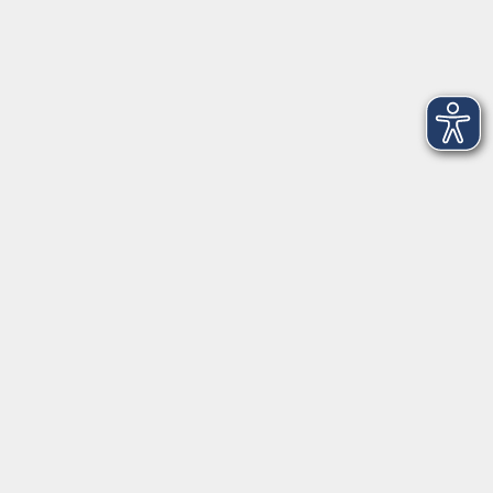
Tel: 0951 871108
Öffnungszeiten des Sekretariats
Wir machen Urlaub von Freitag, 14., bis Freitag, 21.
August.
Ab Montag, 24. August, sind wir wieder für Sie da!
Montag
09:00 - 12:30 Uhr & 14:00 - 17:00 Uhr
(in den Ferien bis 16:00 Uhr)
Dienstag
09:00 - 12:30 Uhr
Mittwoch
09:00 - 12:30 Uhr
Donnerstag
09:00 - 12:30 Uhr & 14:00 - 16:00 Uhr
Freitag
09:00 - 10:30 Uhr