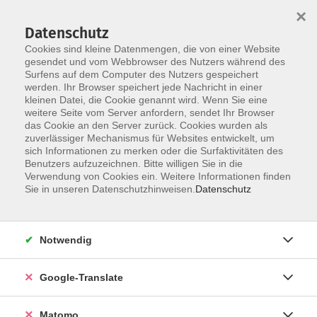
×
Datenschutz
Cookies sind kleine Datenmengen, die von einer Website
gesendet und vom Webbrowser des Nutzers während des
Surfens auf dem Computer des Nutzers gespeichert
Skip to main content
werden. Ihr Browser speichert jede Nachricht in einer
kleinen Datei, die Cookie genannt wird. Wenn Sie eine
weitere Seite vom Server anfordern, sendet Ihr Browser
das Cookie an den Server zurück. Cookies wurden als
Junge vhs
zuverlässiger Mechanismus für Websites entwickelt, um
sich Informationen zu merken oder die Surfaktivitäten des
Benutzers aufzuzeichnen. Bitte willigen Sie in die
Verwendung von Cookies ein. Weitere Informationen finden
Sie in unseren Datenschutzhinweisen.
Datenschutz
2 Kurse
Notwendig
zurück zu Online
Google-Translate
vhs Info
0951/871108
Matomo