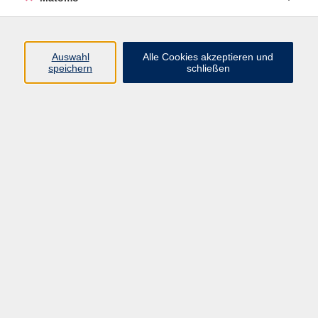
info@vhs-bamberg.de
Auswahl
Alle Cookies akzeptieren und
Ergebnisse filtern
speichern
schließen
Vokabeln lernen im Sekundentakt für
Schüler:innen (ab 12 Jahren)
Do. 15.10.2026 16:00
Online bei Ihnen zuhause
Vokabeln lernen im Sekundentakt für
Schüler:innen (ab 12 Jahren)
Do. 12.11.2026 16:00
Online bei Ihnen zuhause