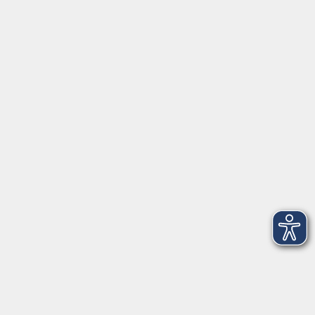
Über uns
vhs Bamberg Stadt
Tränkgasse 4
96052 Bamberg
info@vhs-bamberg.de
Tel: 0951 871108
Öffnungszeiten des Sekretariats
Wir machen Urlaub von Freitag, 14., bis Freitag, 21.
August.