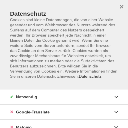
×
Datenschutz
Cookies sind kleine Datenmengen, die von einer Website
gesendet und vom Webbrowser des Nutzers während des
Surfens auf dem Computer des Nutzers gespeichert
Skip to main content
werden. Ihr Browser speichert jede Nachricht in einer
kleinen Datei, die Cookie genannt wird. Wenn Sie eine
weitere Seite vom Server anfordern, sendet Ihr Browser
das Cookie an den Server zurück. Cookies wurden als
Online
zuverlässiger Mechanismus für Websites entwickelt, um
sich Informationen zu merken oder die Surfaktivitäten des
Benutzers aufzuzeichnen. Bitte willigen Sie in die
Verwendung von Cookies ein. Weitere Informationen finden
Sie in unseren Datenschutzhinweisen.
Datenschutz
64 Kurse
Notwendig
Bequem und unabhängig
Google-Translate
Flexibel, ohne Fahrtzeit und wo immer Sie sind:
Unsere Online-Angebote bieten Ihnen
Matomo