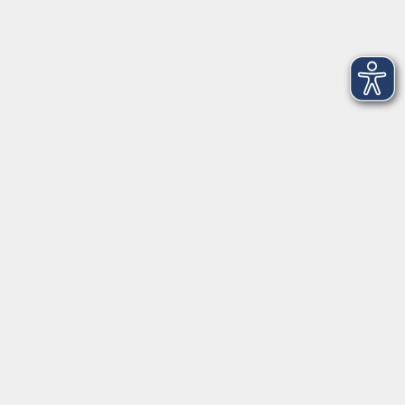
Mehr anzeigen
Impressum
AGB
Datenschutzerklärung
Barrierefreiheitserklärung
Widerruf hier
Programm
Junge vhs
Gesellschaft