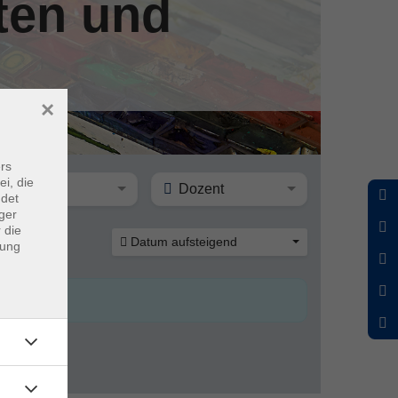
ten und
×
rs
ei, die
Ort
Dozent
ndet
ger
 die
Datum aufsteigend
dung