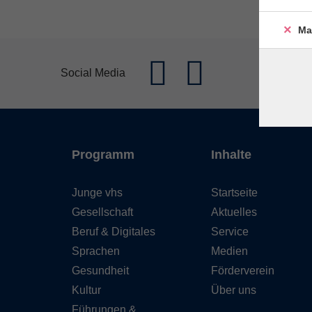
Ma
Social Media
Programm
Inhalte
Junge vhs
Startseite
Gesellschaft
Aktuelles
Beruf & Digitales
Service
Sprachen
Medien
Gesundheit
Förderverein
Kultur
Über uns
Führungen &