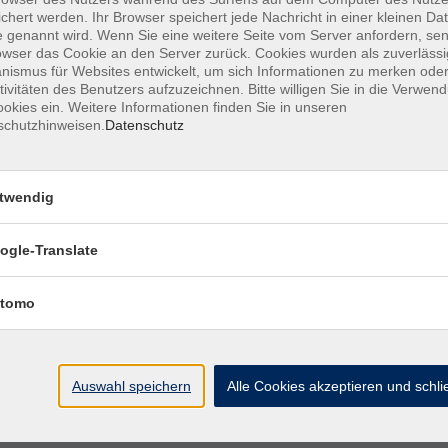
verschiedene Muster?
chert werden. Ihr Browser speichert jede Nachricht in einer kleinen Dat
Wir weben ein Musterband.
 genannt wird. Wenn Sie eine weitere Seite vom Server anfordern, se
owser das Cookie an den Server zurück. Cookies wurden als zuverlässi
ismus für Websites entwickelt, um sich Informationen zu merken oder
tivitäten des Benutzers aufzuzeichnen. Bitte willigen Sie in die Verwen
Brettchenweben: Eigene Brettchen
okies ein. Weitere Informationen finden Sie in unseren
herstellen und schnelles Schären
schutzhinweisen.
Datenschutz
Einführung ins Häkeln
twendig
Kleine Glücksbringer
ogle-Translate
Brettchenweben: Wir weben ein moder
tomo
Blumenmuster
Einführung ins Häkeln
Auswahl speichern
Alle Cookies akzeptieren und schl
Kleine Glücksbringer