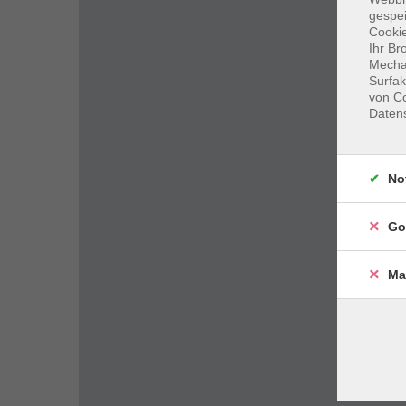
gespei
Cookie
Ihr Br
Mechan
Surfak
von Co
Daten
No
Go
Ma