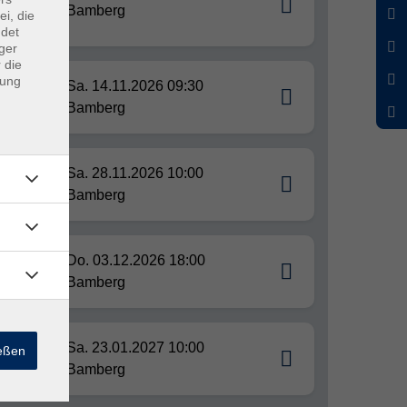
Bamberg
ei, die
ndet
ger
 die
dung
Sa. 14.11.2026 09:30
Bamberg
Sa. 28.11.2026 10:00
Bamberg
nes
Do. 03.12.2026 18:00
Bamberg
Sa. 23.01.2027 10:00
ießen
Bamberg