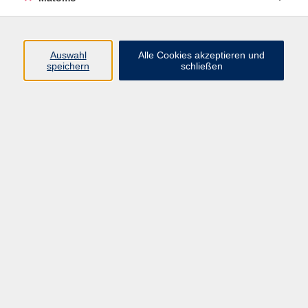
info@vhs-bamberg.de
Auswahl
Alle Cookies akzeptieren und
Ergebnisse filtern
speichern
schließen
Keine passenden Kurse gefunden.
Impressum
AGB
Datenschutzerklärung
Barrierefreiheitserklärung
Widerruf hier