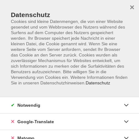
×
Datenschutz
Cookies sind kleine Datenmengen, die von einer Website
gesendet und vom Webbrowser des Nutzers während des
Surfens auf dem Computer des Nutzers gespeichert
Skip to main content
werden. Ihr Browser speichert jede Nachricht in einer
kleinen Datei, die Cookie genannt wird. Wenn Sie eine
weitere Seite vom Server anfordern, sendet Ihr Browser
das Cookie an den Server zurück. Cookies wurden als
Stricken - Makramee
zuverlässiger Mechanismus für Websites entwickelt, um
sich Informationen zu merken oder die Surfaktivitäten des
Benutzers aufzuzeichnen. Bitte willigen Sie in die
Verwendung von Cookies ein. Weitere Informationen finden
Sie in unseren Datenschutzhinweisen.
Datenschutz
0 Kurse
Notwendig
zurück zu Gestalten - Musizieren - Kleinkunst
Google-Translate
vhs Info
0951/871108
Matomo