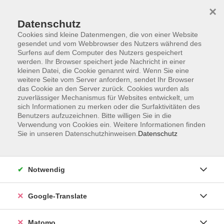
×
Datenschutz
Cookies sind kleine Datenmengen, die von einer Website
gesendet und vom Webbrowser des Nutzers während des
Surfens auf dem Computer des Nutzers gespeichert
Skip to main content
werden. Ihr Browser speichert jede Nachricht in einer
kleinen Datei, die Cookie genannt wird. Wenn Sie eine
weitere Seite vom Server anfordern, sendet Ihr Browser
Der Kurs konnte nicht gefunden werden.
das Cookie an den Server zurück. Cookies wurden als
zuverlässiger Mechanismus für Websites entwickelt, um
sich Informationen zu merken oder die Surfaktivitäten des
Benutzers aufzuzeichnen. Bitte willigen Sie in die
Verwendung von Cookies ein. Weitere Informationen finden
Sie in unseren Datenschutzhinweisen.
Datenschutz
Impressum
AGB
Datenschutzerklärung
Notwendig
Barrierefreiheitserklärung
Widerruf hier
Google-Translate
Matomo