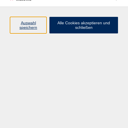
Programm
Junge vhs
Auswahl
Alle Cookies akzeptieren und
Gesellschaft
speichern
schließen
Beruf & Digitales
Sprachen
Gesundheit
Kultur
Führungen & Besichtigungen
Vorträge, Veranstaltungen, Studienreisen
Online-Angebote
Inhalte
Startseite